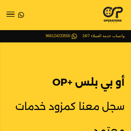
واتساب خدمة العملاء 24/7
966124233550
أو بي بلس +OP
سجل معنا كمزود خدمات
معتمد